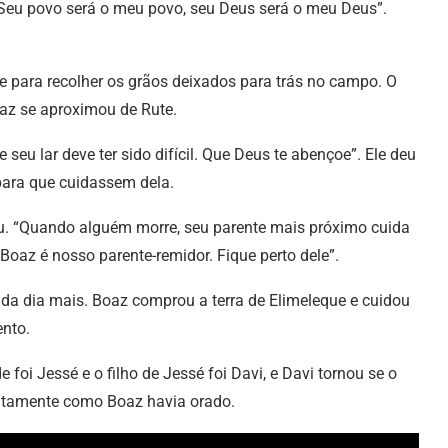
i. Seu povo será o meu povo, seu Deus será o meu Deus”.
te para recolher os grãos deixados para trás no campo. O
oaz se aproximou de Rute.
seu lar deve ter sido difícil. Que Deus te abençoe”. Ele deu
para que cuidassem dela.
u. “Quando alguém morre, seu parente mais próximo cuida
Boaz é nosso parente-remidor. Fique perto dele”.
ada dia mais. Boaz comprou a terra de Elimeleque e cuidou
ento.
foi Jessé e o filho de Jessé foi Davi, e Davi tornou se o
xatamente como Boaz havia orado.