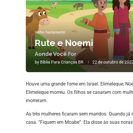
Velho Testamento
Rute e Noemi
Aonde Você For
by
Bíblia Para Crianças BR
22 de outubro de 202
Houve uma grande fome em Israel. Elimeleque, No
Elimeleque morreu. Os filhos se casaram com mulhe
morreram.
As três mulheres ficaram sem maridos. Quando já n
casa. “Fiquem em Moabe”. Ela disse às suas noras. 