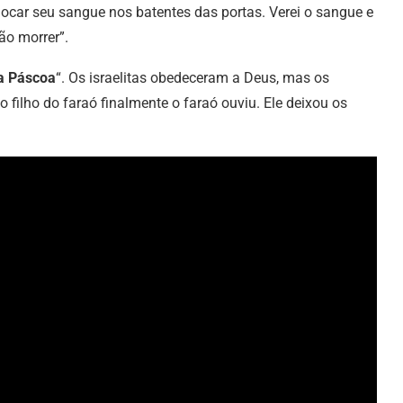
ocar seu sangue nos batentes das portas. Verei o sangue e
ão morrer”.
 a Páscoa
“. Os israelitas obedeceram a Deus, mas os
filho do faraó finalmente o faraó ouviu. Ele deixou os