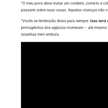
“O meu povo deve matar um cordeiro, comê-lo e col
passarei sobre suas casas. Aquelas crianças não v
“Vocês se lembrarão disso para sempre.
Isso será
primogênitos dos egípcios morreram – até mesmo o 
israelitas irem embora.