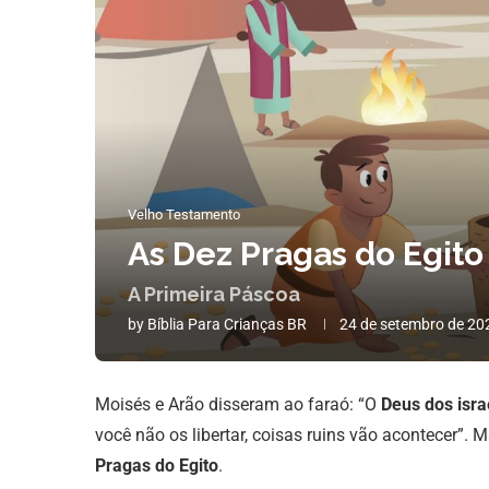
Velho Testamento
As Dez Pragas do Egito
A Primeira Páscoa
by
Bíblia Para Crianças BR
24 de setembro de 20
Moisés e Arão disseram ao faraó: “O
Deus dos isra
você não os libertar, coisas ruins vão acontecer”.
Pragas do Egito
.